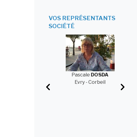
VOS REPRÉSENTANTS
SOCIÉTÉ
Pascale
DOSDA
Evry - Corbeil
Patrick
POTACSEK
Saint-Quentin-en-
Yvelines
Laure
V