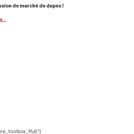
ssion de marché de dupes !
ct…
are_toolbox_ffu6"]