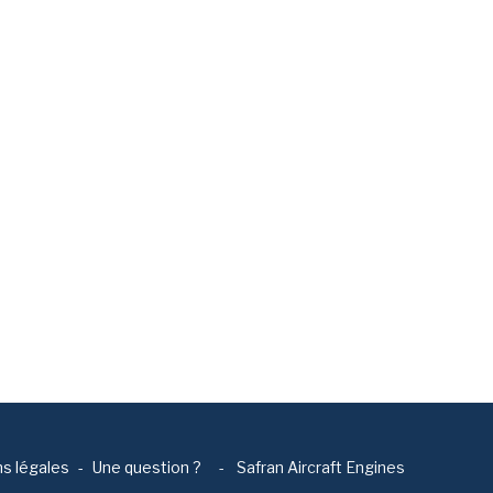
s légales
Une question ?
-
Safran Aircraft Engines