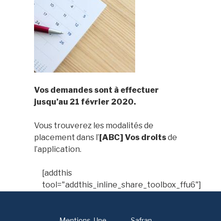
Vos demandes sont à effectuer
jusqu’au
21 février 2020.
Vous trouverez les modalités de
placement dans l’
[ABC] Vos droits
de
l’application.
[addthis
tool="addthis_inline_share_toolbox_ffu6"]
Mentions
Une
-
Safran