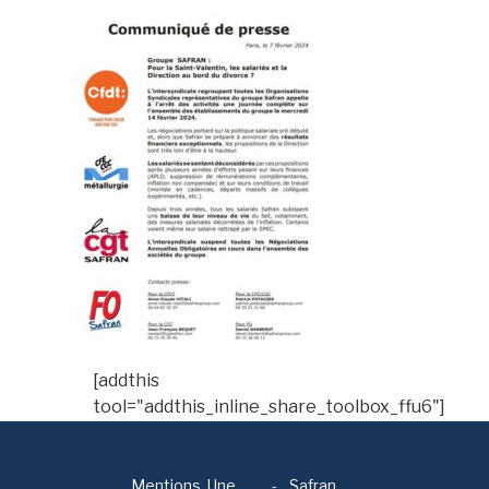
[addthis
tool="addthis_inline_share_toolbox_ffu6"]
Mentions
Une
-
Safran