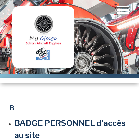
Aller
au
contenu
principal
B
BADGE PERSONNEL d'accès
au site