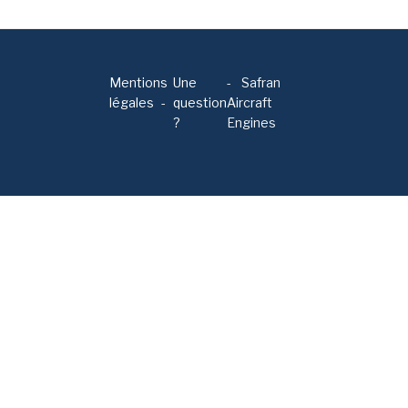
Mentions
Une
-
Safran
légales
question
Aircraft
?
Engines