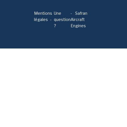
Mentions
Une
-
Safran
légales
question
Aircraft
?
Engines