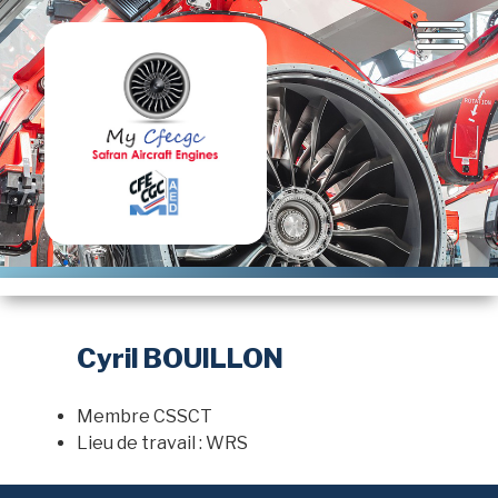
Aller
au
contenu
principal
Cyril BOUILLON
Membre CSSCT
Lieu de travail : WRS