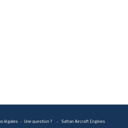
s légales
Une question ?
-
Safran Aircraft Engines