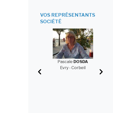
VOS REPRÉSENTANTS
SOCIÉTÉ
Pascale
DOSDA
Evry - Corbeil
Patrick
POTACSEK
Saint-Quentin-en-
Yvelines
Laure
V