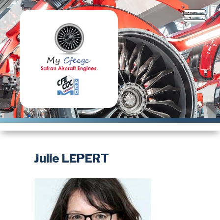
Aller
au
contenu
principal
Julie LEPERT