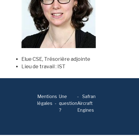
Elue CSE, Trésorière adjointe
Lieu de travail : IST
Mentions
Une
-
Safran
légales
question
Aircraft
?
Engines